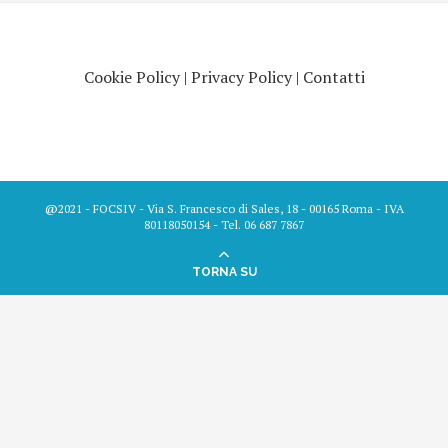
Cookie Policy
|
Privacy Policy
|
Contatti
@2021 - FOCSIV - Via S. Francesco di Sales, 18 - 00165 Roma - IVA
80118050154 - Tel. 06 687 7867
TORNA SU