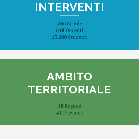
INTERVENTI
266
Scuole
648
Docenti
15.000
Studenti
AMBITO
TERRITORIALE
18
Regioni
41
Province