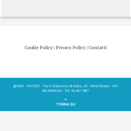
Cookie Policy
|
Privacy Policy
|
Contatti
@2021 - FOCSIV - Via S. Francesco di Sales, 18 - 00165 Roma - IVA
80118050154 - Tel. 06 687 7867
TORNA SU