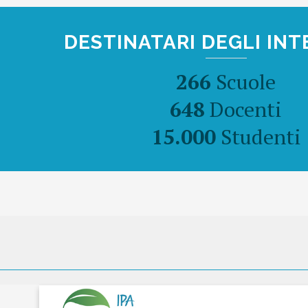
DESTINATARI DEGLI INT
266
Scuole
648
Docenti
15.000
Studenti