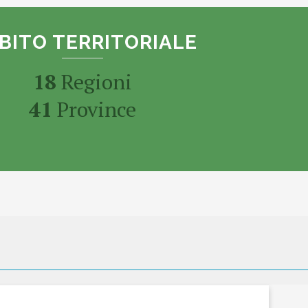
BITO TERRITORIALE
18
Regioni
41
Province