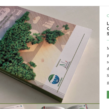
C
M
p
s
d
S
g