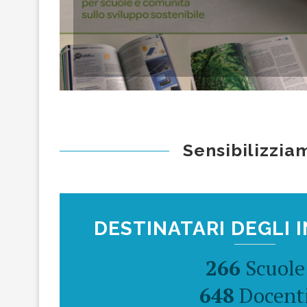
Sensibilizzia
DESTINATARI DEGLI 
266
Scuole
648
Docent