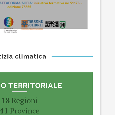
izia climatica
O TERRITORIALE
18
Regioni
41
Province