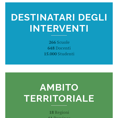
DESTINATARI DEGLI
INTERVENTI
266
Scuole
648
Docenti
15.000
Studenti
AMBITO
TERRITORIALE
18
Regioni
41
Province