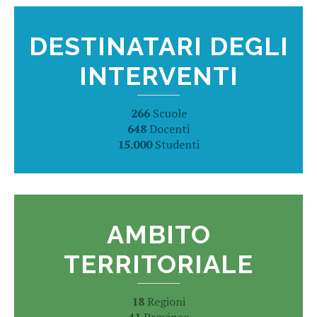
DESTINATARI DEGLI
INTERVENTI
266
Scuole
648
Docenti
15.000
Studenti
AMBITO
TERRITORIALE
18
Regioni
41
Province